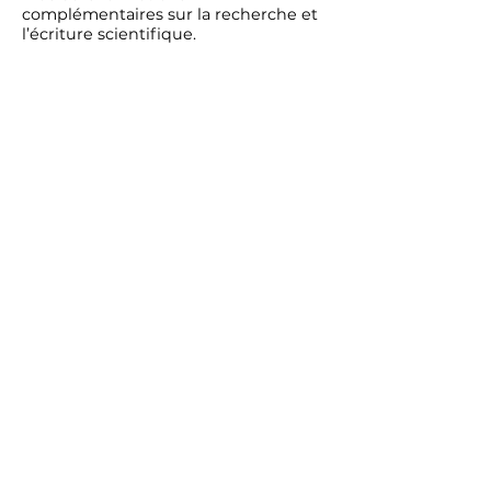
complémentaires sur la recherche et
l’écriture scientifique.
For any inquiry, please fill out this